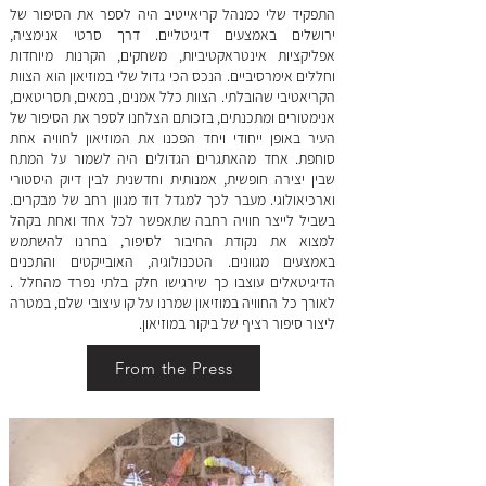
​התפקיד שלי כמנהל קריאייטיב היה לספר את הסיפור של
ירושלים באמצעים דיגיטליים. דרך סרטי אנימציה,
אפליקציות אינטראקטיביות, משחקים, הקרנות מיוחדות
וחללים אימרסיביים. הנכס הכי גדול שלי במוזיאון הוא הצוות
הקריאטיבי שהובלתי. הצוות כלל אמנים, במאים, תסריטאים,
אנימטורים ומתכנתים, בזכותם הצלחנו לספר את הסיפור של
העיר באופן ייחודי ויחד הפכנו את המוזיאון לחוויה אחת
סוחפת. אחד מהאתגרים הגדולים היה לשמור על המתח
שבין יצירה חופשית, אמנותית וחדשנית לבין דיוק היסטורי
וארכיאולוגי. מעבר לכך למגדל דוד מגוון רחב של מבקרים.
בשביל לייצר חוויה רחבה שתאפשר לכל אחד ואחת בקהל
למצוא את נקודת החיבור לסיפור, בחרנו להשתמש
באמצעים מגוונים. הטכנולוגיה, האובייקטים והתכנים
הדיגיטאלים עוצבו כך שירגישו חלק בלתי נפרד מהחלל .
לאורך כל החוויה במוזיאון שמרנו על קו עיצובי שלם, במטרה
ליצור סיפור רציף של ביקור במוזיאון.
From the Press