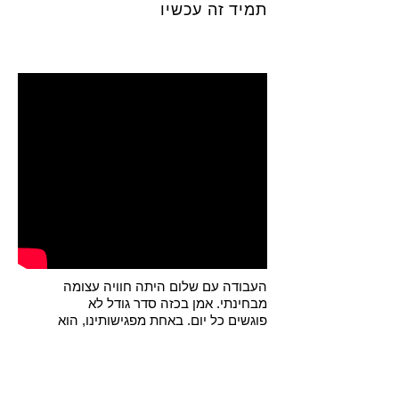
תמיד זה עכשיו
העבודה עם שלום היתה חוויה עצומה
מבחינתי. אמן בכזה סדר גודל לא
פוגשים כל יום. באחת מפגישותינו, הוא
סיפר לי שחלם שהוא צועד בדרך
שבסופה ניצב אקליפטוס. ושלום,
מנקודת מבטו של ילד מביט אל
האקליפטוס וצועד לעברו. משם