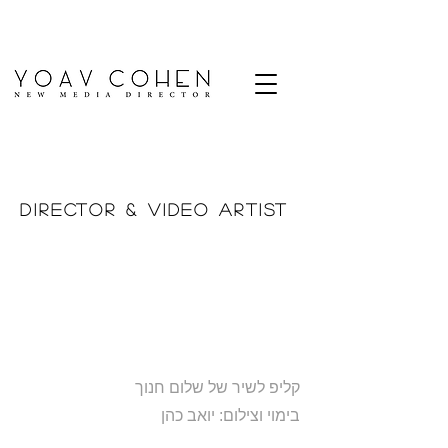
Yoav Cohen
Director & V ideo Artist
צור קשר
אודות
עבודות
קליפ לשיר של שלום חנוך
בימוי וצילום: יואב כהן